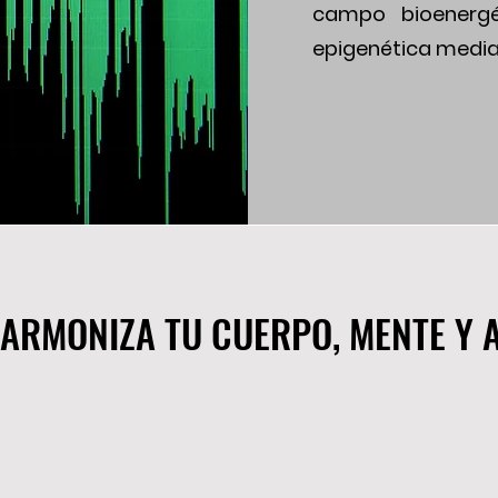
campo bioenergét
epigenética media
 ARMONIZA TU CUERPO, MENTE Y 
 ARMONIZA TU CUERPO, MENTE Y 