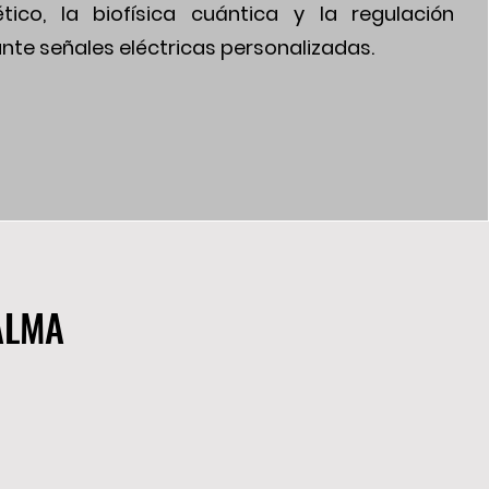
ico, la biofísica cuántica y la regulación
nte señales eléctricas personalizadas.
ALMA
ALMA