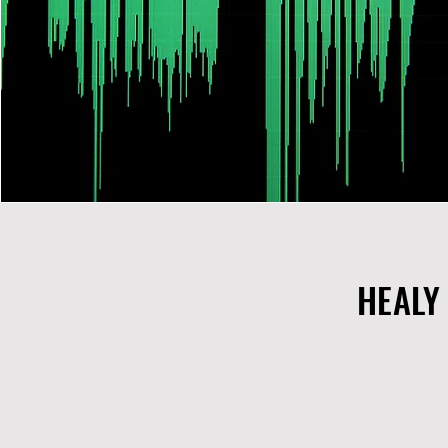
HEALY
HEALY