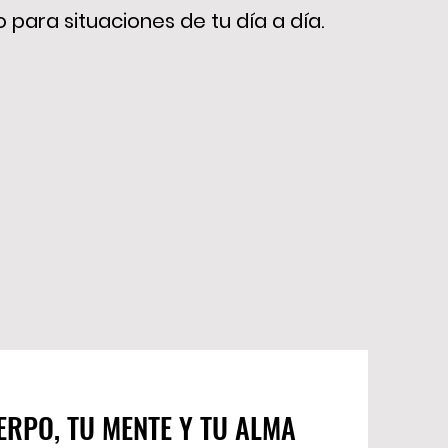
o para situaciones de tu dí
a a día.
ERPO, TU MENTE Y TU ALMA
ERPO, TU MENTE Y TU ALMA