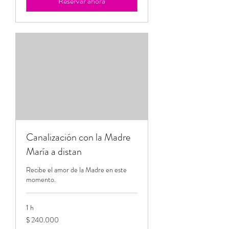
Reservar ahora
Canalización con la Madre
María a distan
Recibe el amor de la Madre en este
momento.
1 h
240.000
$ 240.000
pesos
colombianos