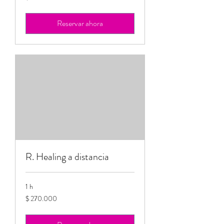
colombianos
Reservar ahora
R. Healing a distancia
1 h
270.000
$ 270.000
pesos
colombianos