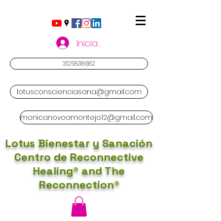
Iniciar sesión
3125838682
lotusconscienciasana@gmail.com
monicanovoamontejo12@gmail.com
Lotus Bienestar y Sanación
Centro de Reconnective
Healing® and The
Reconnection®