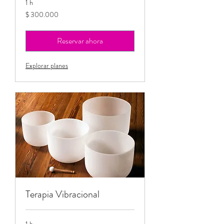
1 h
300.000
$ 300.000
pesos
colombianos
Reservar ahora
Explorar planes
Terapia Vibracional