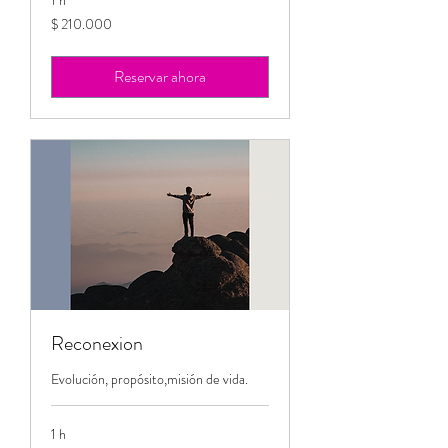
1 h
210.000
$ 210.000
pesos
colombianos
Reservar ahora
Reconexion
Evolución, propósito,misión de vida.
1 h