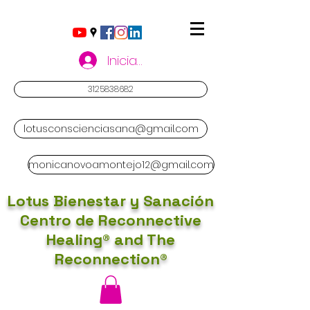
Iniciar sesión
3125838682
lotusconscienciasana@gmail.com
monicanovoamontejo12@gmail.com
Lotus Bienestar y Sanación
Centro de Reconnective
Healing® and The
Reconnection®