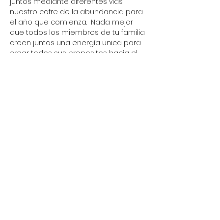
juntos mediante diferentes vías 
nuestro cofre de la abundancia para 
el año que comienza.  Nada mejor 
que todos los miembros de tu familia 
creen juntos una energía unica para 
crear todos sus propositos hacia el 
nuevo año.
Separa tu día y tu mejor horario vía 
WhatsApp al 3125838682 ..
Este evento es totalemnte 
canalizado por Mónica Novoa, con 
información brindada por la Madre 
Mária.
Relizaremos dentro del programa 
una conexión con la Madre mediante 
1. Limpieza energética
2. Ritual de agradecimiento
Mostrar más
Compartir este evento