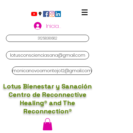
Iniciar sesión
3125838682
lotusconscienciasana@gmail.com
monicanovoamontejo12@gmail.com
Lotus Bienestar y Sanación
Centro de Reconnective
Healing® and The
Reconnection®