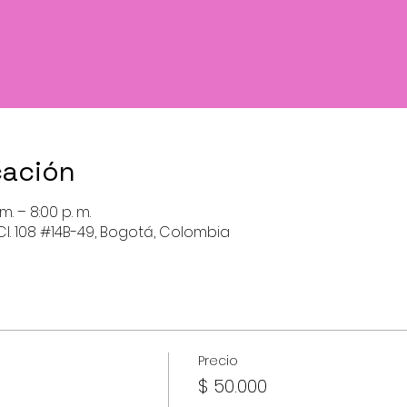
cación
m. – 8:00 p. m.
l. 108 #14B-49, Bogotá, Colombia
Precio
$ 50.000