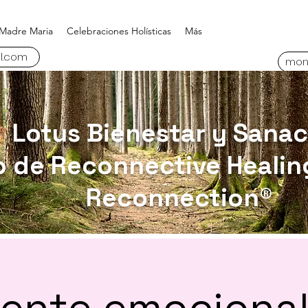
Madre Maria
Celebraciones Holísticas
Más
l.com
mon
Lotus Bienestar y Sanac
o de Reconnective Healin
Reconnection®
ente emocional