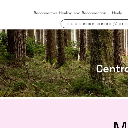
Reconnective Healing and Reconnection
Healy
lotusconscienciasana@gmai
Centr
M