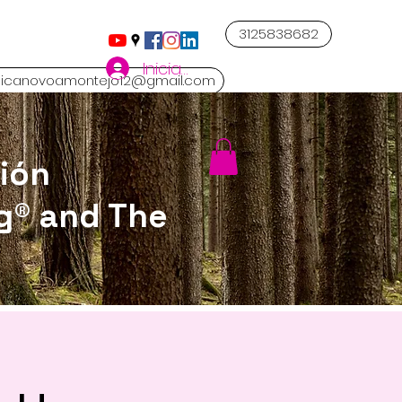
3125838682
Iniciar sesión
icanovoamontejo12@gmail.com
ión
g® and The
 y