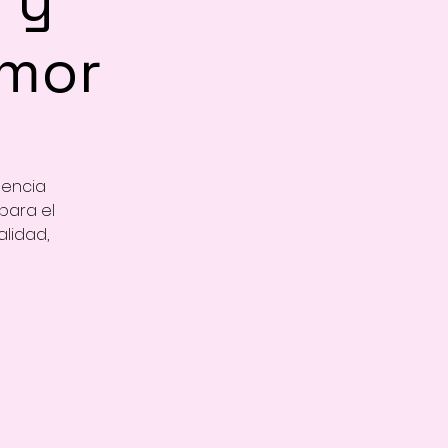
amor
gencia
para el
alidad,