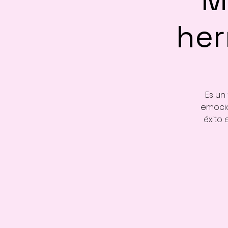
her
Es un
emocio
éxito 