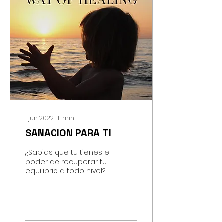
1 jun 2022
∙
1
min
SANACION PARA TI
¿Sabias que tu tienes el
poder de recuperar tu
equilibrio a todo nivel?
Mediante las
frecuencias de
Sanación Reconectiva -
Reconnective...