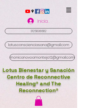
Iniciar sesión
3125838682
lotusconscienciasana@gmail.com
monicanovoamontejo12@gmail.com
Lotus Bienestar y Sanación
Centro de Reconnective
Healing® and The
Reconnection®