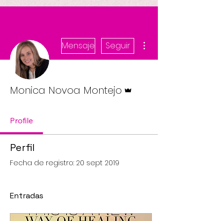
Más acciones
Mensaje
Seguir
Administrador
Monica Novoa Montejo
Profile
Perfil
Fecha de registro: 20 sept 2019
Entradas