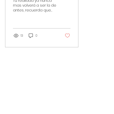
Tu realidad ya nunca
energía?
mas volverá a ser la de
antes, recuerda que
tienes la capacidad de
modificar todo lo que
ocurre en tu vida. Pero...
13
0