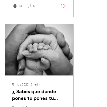
14
0
5 may 2022
∙
2
min
¿ Sabes que donde
pones tu pones tu
atención pones tu