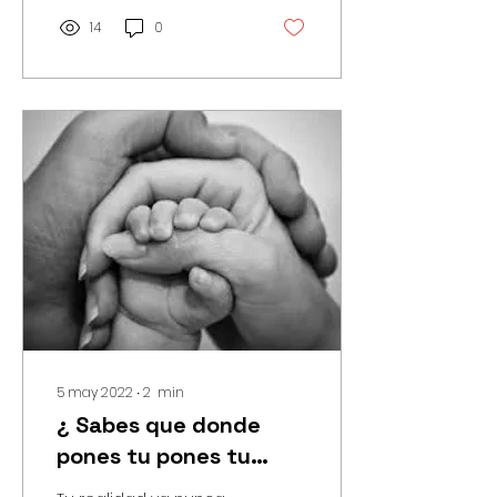
14
0
5 may 2022
∙
2
min
¿ Sabes que donde
pones tu pones tu
atención pones tu