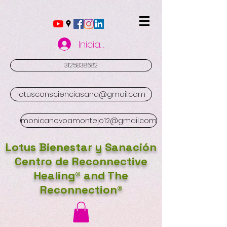
Iniciar sesión
3125838682
lotusconscienciasana@gmail.com
monicanovoamontejo12@gmail.com
Lotus Bienestar y Sanación
Centro de Reconnective
Healing® and The
Reconnection®