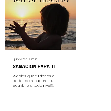
1 jun 2022
∙
1
min
SANACION PARA TI
¿Sabias que tu tienes el
poder de recuperar tu
equilibrio a todo nivel?
Mediante las
frecuencias de
Sanación Reconectiva -
Reconnective...