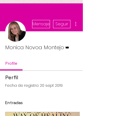
Más acciones
Mensaje
Seguir
Administrador
Monica Novoa Montejo
Profile
Perfil
Fecha de registro: 20 sept 2019
Entradas