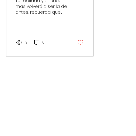
Tu realidad ya nunca
energía?
mas volverá a ser la de
antes, recuerda que
tienes la capacidad de
modificar todo lo que
ocurre en tu vida. Pero...
13
0